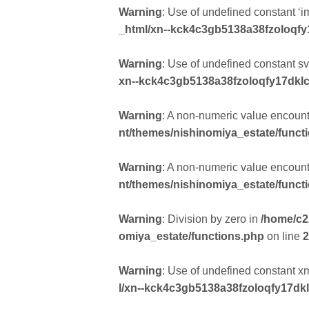
Warning
: Use of undefined constant ‘i
_html/xn--kck4c3gb5138a38fzoloqfy
Warning
: Use of undefined constant svg
xn--kck4c3gb5138a38fzoloqfy17dklc
Warning
: A non-numeric value encoun
nt/themes/nishinomiya_estate/funct
Warning
: A non-numeric value encoun
nt/themes/nishinomiya_estate/funct
Warning
: Division by zero in
/home/c2
omiya_estate/functions.php
on line
2
Warning
: Use of undefined constant xml
l/xn--kck4c3gb5138a38fzoloqfy17dk