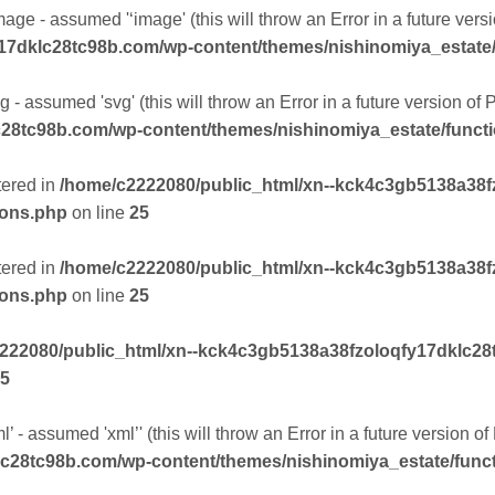
mage - assumed '‘image' (this will throw an Error in a future ver
17dklc28tc98b.com/wp-content/themes/nishinomiya_estate
 - assumed 'svg' (this will throw an Error in a future version of
28tc98b.com/wp-content/themes/nishinomiya_estate/funct
tered in
/home/c2222080/public_html/xn--kck4c3gb5138a38f
ions.php
on line
25
tered in
/home/c2222080/public_html/xn--kck4c3gb5138a38f
ions.php
on line
25
222080/public_html/xn--kck4c3gb5138a38fzoloqfy17dklc28
5
’ - assumed 'xml’' (this will throw an Error in a future version o
lc28tc98b.com/wp-content/themes/nishinomiya_estate/func