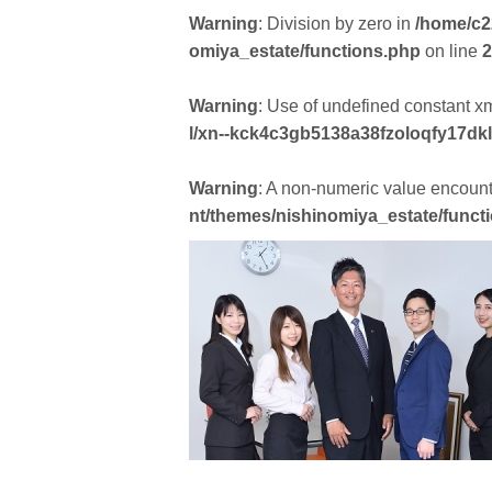
Warning
: Division by zero in
/home/c2
omiya_estate/functions.php
on line
2
Warning
: Use of undefined constant xml
l/xn--kck4c3gb5138a38fzoloqfy17dk
Warning
: A non-numeric value encoun
nt/themes/nishinomiya_estate/funct