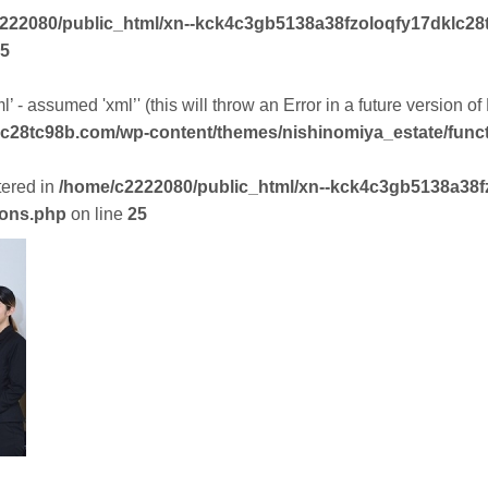
222080/public_html/xn--kck4c3gb5138a38fzoloqfy17dklc28
5
’ - assumed 'xml’' (this will throw an Error in a future version o
lc28tc98b.com/wp-content/themes/nishinomiya_estate/func
tered in
/home/c2222080/public_html/xn--kck4c3gb5138a38f
ions.php
on line
25