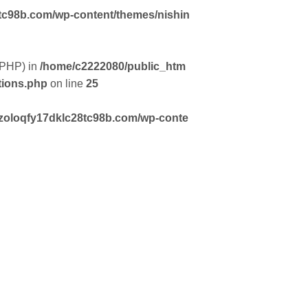
tc98b.com/wp-content/themes/nishin
f PHP) in
/home/c2222080/public_htm
tions.php
on line
25
zoloqfy17dklc28tc98b.com/wp-conte