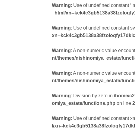
Warning
: Use of undefined constant ‘i
_html/xn--kck4c3gb5138a38fzoloqfy
Warning
: Use of undefined constant svg
xn--kck4c3gb5138a38fzoloqfy17dklc
Warning
: A non-numeric value encoun
nt/themes/nishinomiya_estate/funct
Warning
: A non-numeric value encoun
nt/themes/nishinomiya_estate/funct
Warning
: Division by zero in
/home/c2
omiya_estate/functions.php
on line
2
Warning
: Use of undefined constant xml
l/xn--kck4c3gb5138a38fzoloqfy17dk