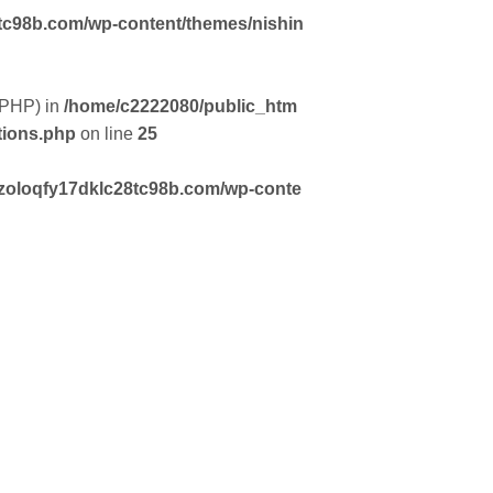
tc98b.com/wp-content/themes/nishin
f PHP) in
/home/c2222080/public_htm
tions.php
on line
25
zoloqfy17dklc28tc98b.com/wp-conte