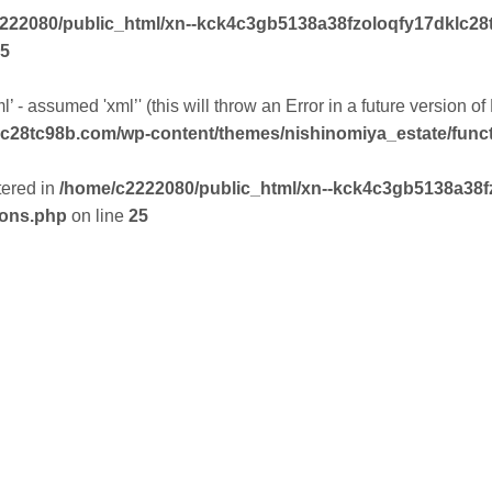
222080/public_html/xn--kck4c3gb5138a38fzoloqfy17dklc28
5
’ - assumed 'xml’' (this will throw an Error in a future version o
lc28tc98b.com/wp-content/themes/nishinomiya_estate/func
tered in
/home/c2222080/public_html/xn--kck4c3gb5138a38f
ions.php
on line
25