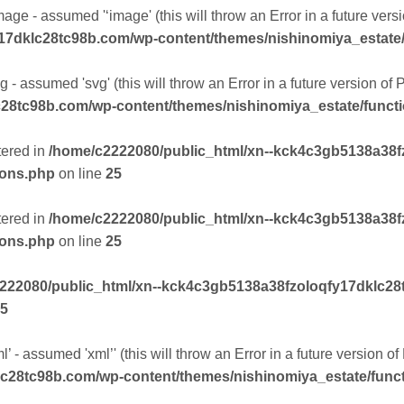
mage - assumed '‘image' (this will throw an Error in a future ver
17dklc28tc98b.com/wp-content/themes/nishinomiya_estate
 - assumed 'svg' (this will throw an Error in a future version of
28tc98b.com/wp-content/themes/nishinomiya_estate/funct
tered in
/home/c2222080/public_html/xn--kck4c3gb5138a38f
ions.php
on line
25
tered in
/home/c2222080/public_html/xn--kck4c3gb5138a38f
ions.php
on line
25
222080/public_html/xn--kck4c3gb5138a38fzoloqfy17dklc28
5
’ - assumed 'xml’' (this will throw an Error in a future version o
lc28tc98b.com/wp-content/themes/nishinomiya_estate/func