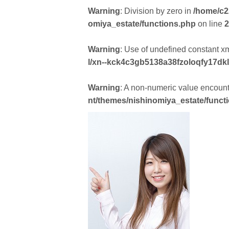
Warning
: Division by zero in
/home/c2
omiya_estate/functions.php
on line
2
Warning
: Use of undefined constant xml
l/xn--kck4c3gb5138a38fzoloqfy17dk
Warning
: A non-numeric value encoun
nt/themes/nishinomiya_estate/funct