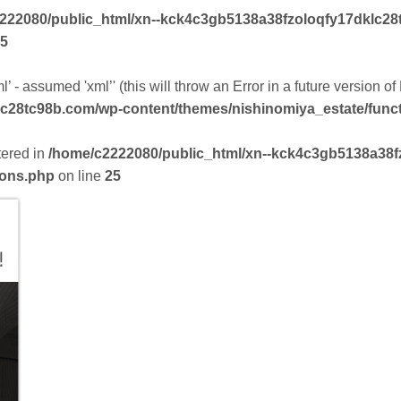
222080/public_html/xn--kck4c3gb5138a38fzoloqfy17dklc28
5
’ - assumed 'xml’' (this will throw an Error in a future version o
lc28tc98b.com/wp-content/themes/nishinomiya_estate/func
tered in
/home/c2222080/public_html/xn--kck4c3gb5138a38f
ions.php
on line
25