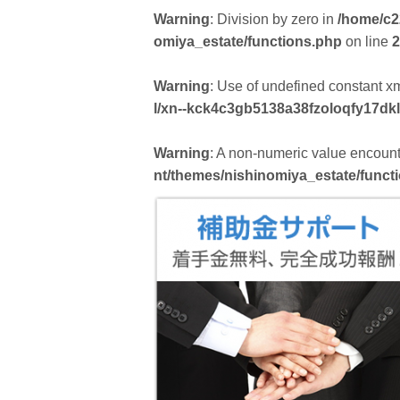
Warning
: Division by zero in
/home/c2
omiya_estate/functions.php
on line
2
Warning
: Use of undefined constant xml
l/xn--kck4c3gb5138a38fzoloqfy17dk
Warning
: A non-numeric value encoun
nt/themes/nishinomiya_estate/funct