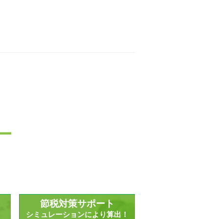
ー
節税対策サポート
？
シミュレーションにより算出！