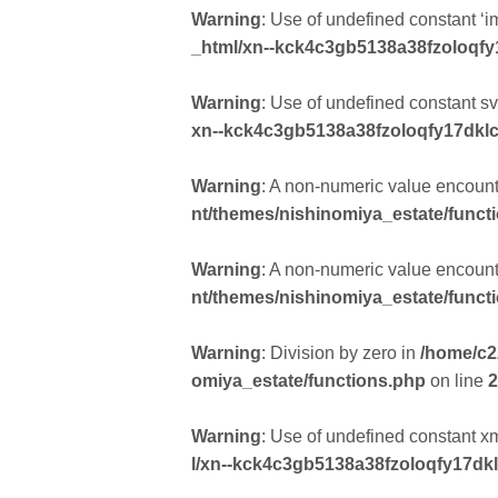
Warning
: Use of undefined constant ‘i
_html/xn--kck4c3gb5138a38fzoloqfy
Warning
: Use of undefined constant svg
xn--kck4c3gb5138a38fzoloqfy17dklc
Warning
: A non-numeric value encoun
nt/themes/nishinomiya_estate/funct
Warning
: A non-numeric value encoun
nt/themes/nishinomiya_estate/funct
Warning
: Division by zero in
/home/c2
omiya_estate/functions.php
on line
2
Warning
: Use of undefined constant xml
l/xn--kck4c3gb5138a38fzoloqfy17dk