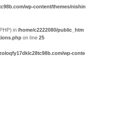
tc98b.com/wp-content/themes/nishin
f PHP) in
/home/c2222080/public_htm
tions.php
on line
25
zoloqfy17dklc28tc98b.com/wp-conte