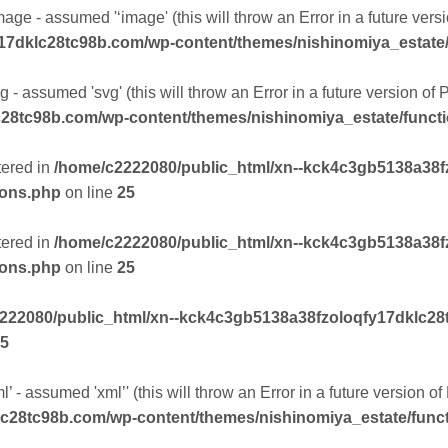
mage - assumed '‘image' (this will throw an Error in a future ver
17dklc28tc98b.com/wp-content/themes/nishinomiya_estate
 - assumed 'svg' (this will throw an Error in a future version of
28tc98b.com/wp-content/themes/nishinomiya_estate/funct
tered in
/home/c2222080/public_html/xn--kck4c3gb5138a38f
ions.php
on line
25
tered in
/home/c2222080/public_html/xn--kck4c3gb5138a38f
ions.php
on line
25
222080/public_html/xn--kck4c3gb5138a38fzoloqfy17dklc28
5
’ - assumed 'xml’' (this will throw an Error in a future version o
lc28tc98b.com/wp-content/themes/nishinomiya_estate/func