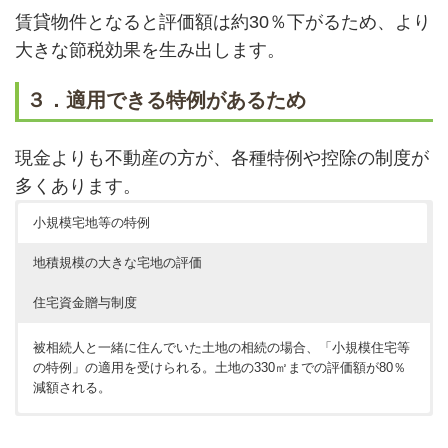
賃貸物件となると評価額は約30％下がるため、より
大きな節税効果を生み出します。
３．適用できる特例があるため
現金よりも不動産の方が、各種特例や控除の制度が
多くあります。
小規模宅地等の特例
地積規模の大きな宅地の評価
住宅資金贈与制度
被相続人と一緒に住んでいた土地の相続の場合、「小規模住宅等
の特例」の適用を受けられる。土地の330㎡までの評価額が80％
減額される。
広い土地（500㎡以上や1,000㎡以上等）の場合、評価額が減額で
住宅を購入する目的の資金として贈与を行った場合、一部非課税
きる可能性がある。対象は土地のみ。エリアによって要件は異な
となる制度。使用用途は住宅の購入のみに限られる。